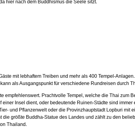
 da hier nach dem Buddhismus die Seele sitzt.
Gäste mit lebhaftem Treiben und mehr als 400 Tempel-Anlagen. 
ok kann als Ausgangspunkt für verschiedene Rundreisen durch T
ädte empfehlenswert. Prachtvolle Tempel, welche die Thai zum
 einer Insel dient, oder bedeutende Ruinen-Städte sind immer 
 Tier- und Pflanzenwelt oder die Provinzhauptstadt Lopburi mi
ht die größte Buddha-Statue des Landes und zählt zu den belie
von Thailand.